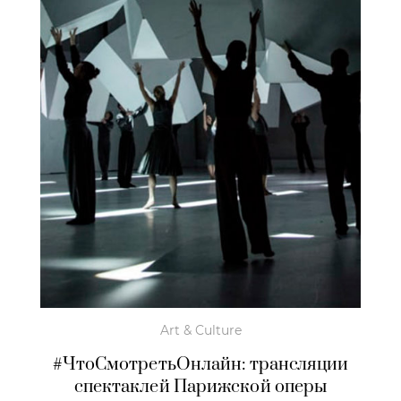
Art & Culture
#ЧтоСмотретьОнлайн: трансляции
спектаклей Парижской оперы