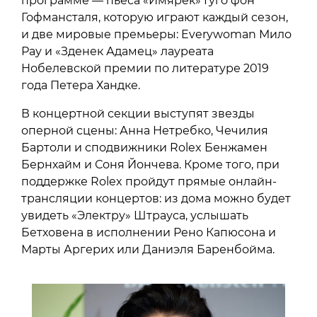
программе — пьеса «Имярек» Гуго фон
Гофмансталя, которую играют каждый сезон,
и две мировые премьеры: Everywoman Мило
Рау и «Зденек Адамец» лауреата
Нобелевской премии по литературе 2019
года Петера Хандке.
В концертной секции выступят звезды
оперной сцены: Анна Нетребко, Чечилия
Бартоли и сподвижники Rolex Бенжамен
Бернхайм и Соня Йончева. Кроме того, при
поддержке Rolex пройдут прямые онлайн-
трансляции концертов: из дома можно будет
увидеть «Электру» Штрауса, услышать
Бетховена в исполнении Рено Капюсона и
Марты Аргерих или Даниэля Баренбойма.