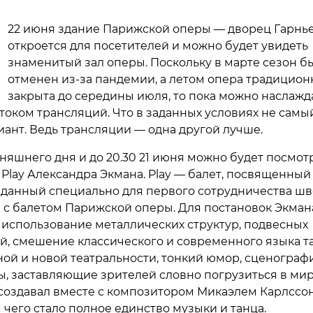
22 июня здание Парижской оперы — дворец Гарнь
откроется для посетителей и можно будет увидеть
знаменитый зал оперы. Поскольку в марте сезон б
отменен из-за пандемии, а летом опера традицион
закрыта до середины июля, то пока можно наслажд
оком трансляций. Что в заданных условиях не самы
иант. Ведь трансляции — одна другой лучше.
дняшнего дня и до 20.30 21 июня можно будет посмот
 Play Александра Экмана. Play — балет, посвященный
озданный специально для первого сотрудничества шв
 с балетом Парижской оперы. Для постановок Экман
 использование металлических структур, подвесных
й, смешение классического и современного языка та
ой и новой театральности, тонкий юмор, сценограф
, заставляющие зрителей словно погрузиться в мир
 создавал вместе с композитором Микаэлем Карлссо
 чего стало полное единство музыки и танца.