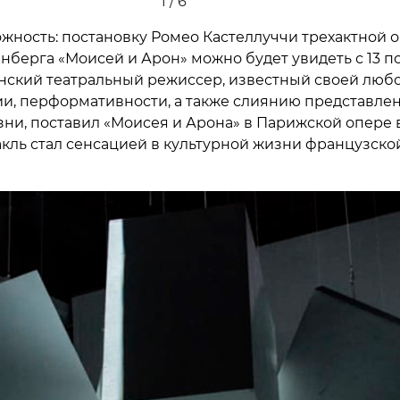
2 / 6
жность: постановку Ромео Кастеллуччи трехактной 
берга «Моисей и Арон» можно будет увидеть с 13 по
нский театральный режиссер, известный своей люб
и, перформативности, а также слиянию представлен
ни, поставил «Моисея и Арона» в Парижской опере в
такль стал сенсацией в культурной жизни французско