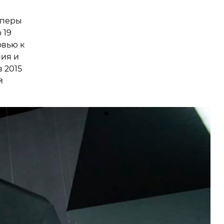
оперы
 19
овью к
ия и
 2015
й