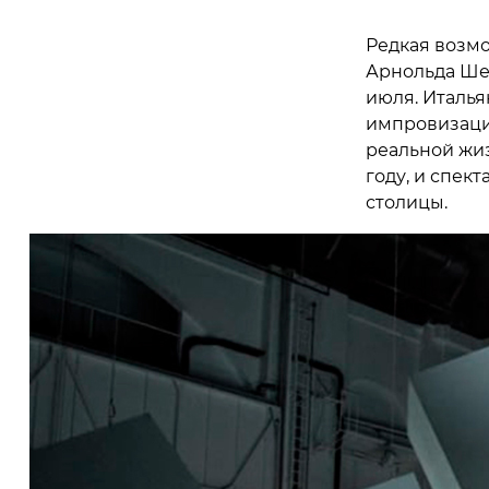
Редкая возмо
Арнольда Шен
июля. Италья
импровизаци
реальной жиз
году, и спек
столицы.