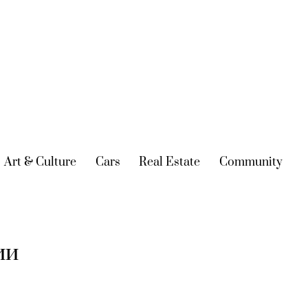
urrent)
Art & Culture
(current)
Cars
(current)
Real Estate
(current)
Community
(cur
ии