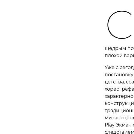
С
щедрым пот
плохой вар
Уже с сего
постановку
детства, с
хореографа
характерно
конструкци
традиционн
мизансцены
Play Экман
следствием