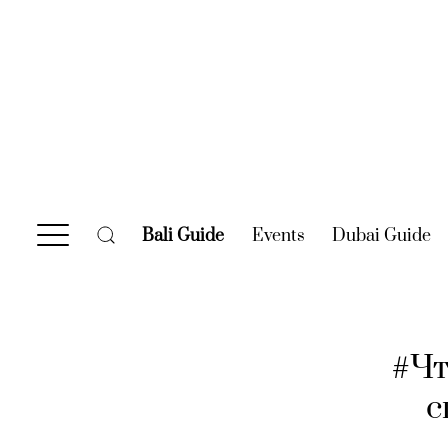
Bali Guide
(current)
Events
(current)
Dubai Guide
(c
#Чт
с