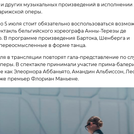
 и других музыкальных произведений в исполнении 
арижской оперы.
по 5 июля стоит обязательно воспользоваться возмо
ектакль бельгийского хореографа Анны-Терезы де
. В программе произведения Бартока, Шенберга и
 переосмысленные в форме танца.
июля в трансляции повторят гала-представление по с
оперы. В спектакле принимали участие прима-балер
ие как Элеорнора Аббаньято, Амандин Альбиссон, Ле
акже премьер Флориан Маньене.