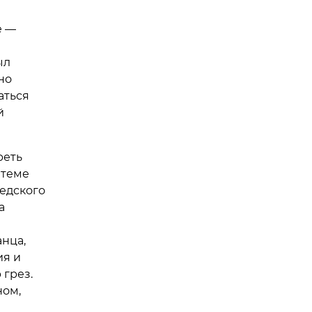
е —
ыл
но
аться
й
реть
 теме
едского
а
нца,
ия и
 грез.
ном,