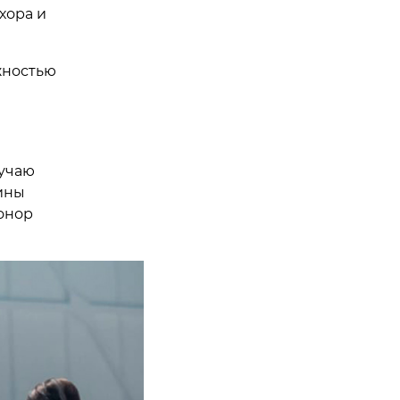
хора и
жностью
лучаю
ины
онор