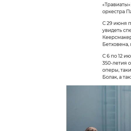
«Травиаты»
оркестра П
С 29 июня 
увидеть сп
Кеерсмакер
Бетховена,
С 6 по 12 
350-летия 
оперы, так
Болак, а т