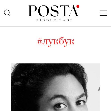
#лукбук