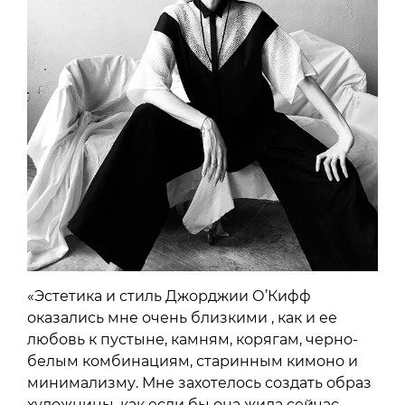
«Эстетика и стиль Джорджии О’Кифф
оказались мне очень близкими , как и ее
любовь к пустыне, камням, корягам, черно-
белым комбинациям, старинным кимоно и
минимализму. Мне захотелось создать образ
художницы, как если бы она жила сейчас