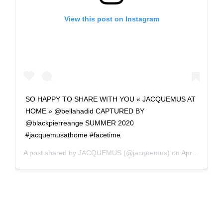
View this post on Instagram
SO HAPPY TO SHARE WITH YOU « JACQUEMUS AT
HOME » @bellahadid CAPTURED BY
@blackpierreange SUMMER 2020
#jacquemusathome #facetime
A post shared by
JACQUEMUS
(@jacquemus) on
Apr 23, 2020 at 10:12am PDT