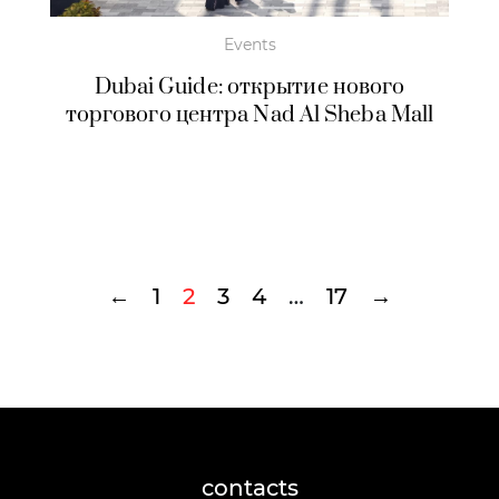
Events
Dubai Guide: открытие нового
торгового центра Nad Al Sheba Mall
←
1
2
3
4
…
17
→
contacts