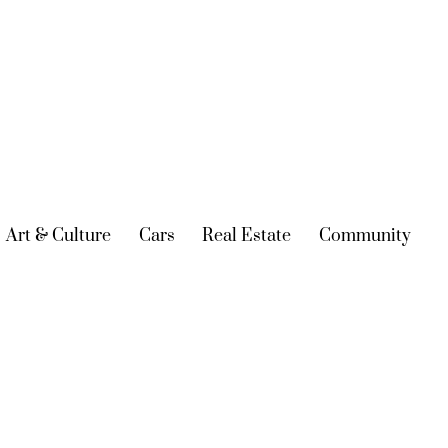
urrent)
Art & Culture
(current)
Cars
(current)
Real Estate
(current)
Community
(cur