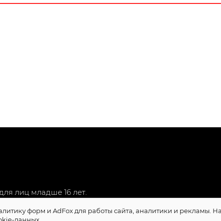
ля лиц младше 16 лет.
алитику форм и AdFox для работы сайта, аналитики и рекламы. 
okie-данных.