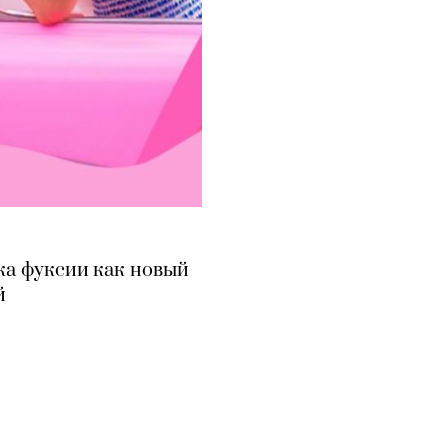
нка фуксии как новый
й