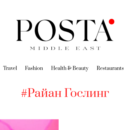
urrent)
Travel
(current)
Fashion
(current)
Health & Beauty
(current)
Restaurants
(c
#Райан Гослинг