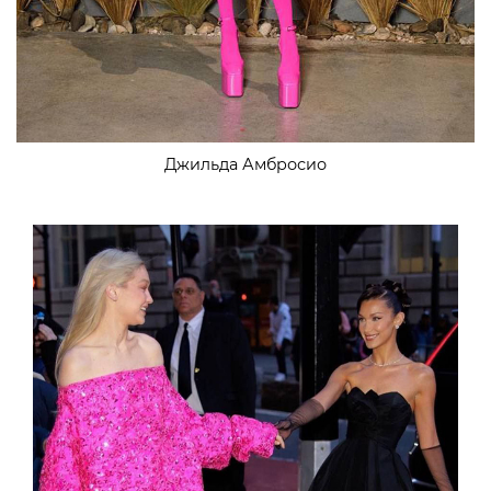
Джильда Амбросио