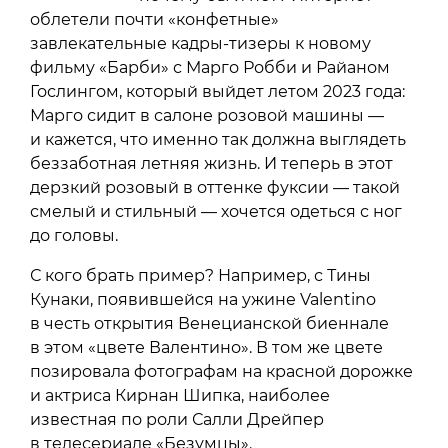
облетели почти «конфетные»
завлекательные кадры-тизеры к новому
фильму «Барби» с Марго Робби и Райаном
Гослингом, который выйдет летом 2023 года:
Марго сидит в салоне розовой машины —
и кажется, что именно так должна выглядеть
беззаботная летняя жизнь. И теперь в этот
дерзкий розовый в оттенке фуксии — такой
смелый и стильный — хочется одеться с ног
до головы.
С кого брать пример? Например, с Тины
Кунаки, появившейся на ужине Valentino
в честь открытия Венецианской биеннале
в этом «цвете Валентино». В том же цвете
позировала фотографам на красной дорожке
и актриса Кирнан Шипка, наиболее
известная по роли Салли Дрейпер
в телесериале «Безумцы».