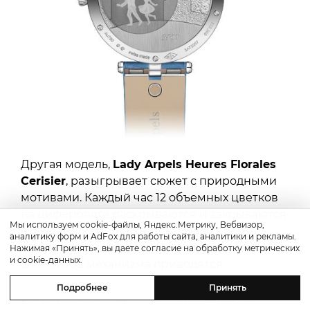
Другая модель,
Lady Arpels Heures Florales
Cerisier
, разыгрывает сюжет с природными
мотивами. Каждый час 12 объемных цветков
на циферблате раскрываются и закрываются
Мы используем cookie-файлы, Яндекс.Метрику, Вебвизор,
в случайном порядке, показывая время
аналитику форм и AdFox для работы сайта, аналитики и рекламы.
в виде флористического представления. 166
Нажимая «Принять», вы даете согласие на обработку метрических
и cookie-данных.
элементов механизма приводятся
в движение модулем, полностью
Подробнее
Принять
разработанным Домом, чтобы вдохнуть