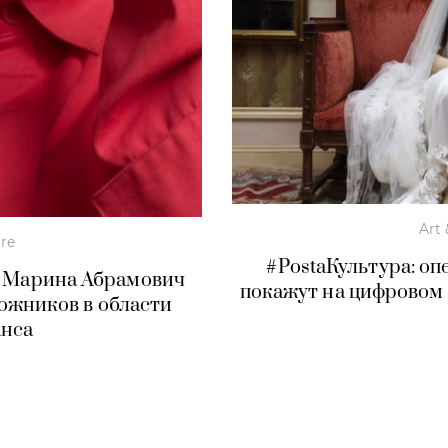
Art 
ure
#PostaКультура: о
: Марина Абрамович
покажут на цифровом 
дожников в области
нса