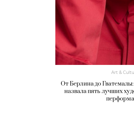
Art & Cult
От Берлина до Гватемалы
назвала пять лучших ху
перформа