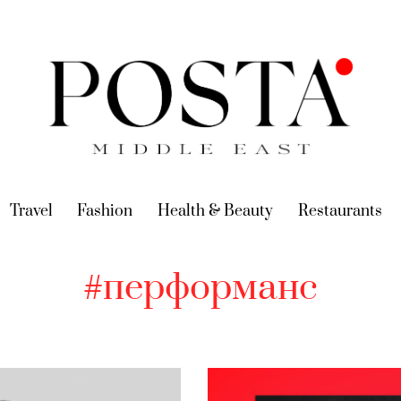
urrent)
Travel
(current)
Fashion
(current)
Health & Beauty
(current)
Restaurants
(c
#перформанс