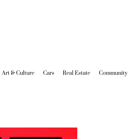
urrent)
Art & Culture
(current)
Cars
(current)
Real Estate
(current)
Community
(cur