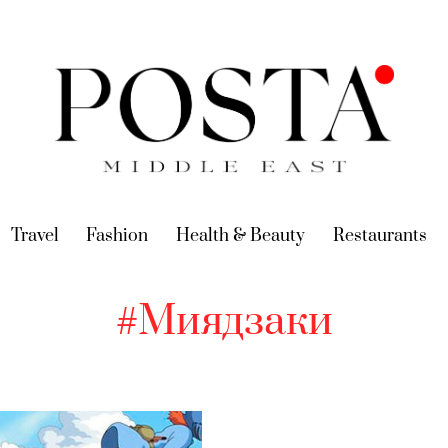
urrent)
Travel
(current)
Fashion
(current)
Health & Beauty
(current)
Restaurants
(c
#Миядзаки