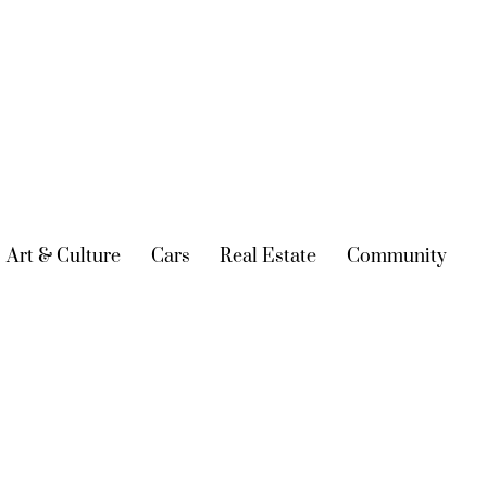
urrent)
Art & Culture
(current)
Cars
(current)
Real Estate
(current)
Community
(cur