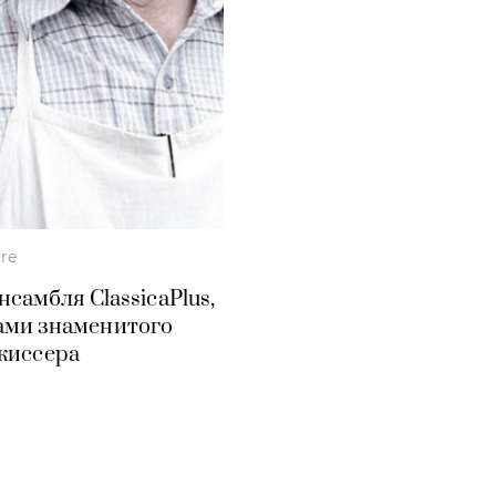
ure
самбля ClassicaPlus,
ами знаменитого
жиссера