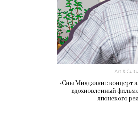
Art & Cult
«Сны Миядзаки»: концерт ан
вдохновленный фильм
японского ре