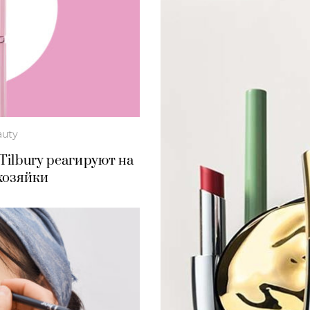
auty
 Tilbury реагируют на
 хозяйки