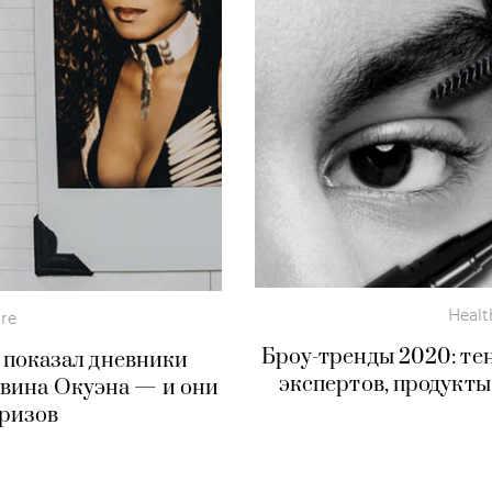
Healt
ure
Броу-тренды 2020: те
 показал дневники
экспертов, продукт
евина Окуэна — и они
ризов