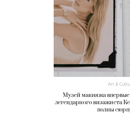
Art & Cult
Музей макияжа впервые
легендарного визажиста К
полны сюрп