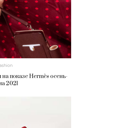
ashion
 на показе Hermès осень-
ма 2021