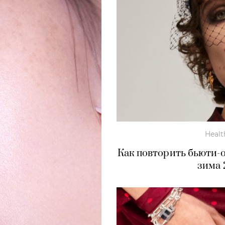
Healt
Как повторить бьюти-о
зима 