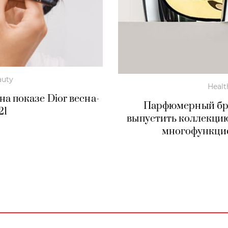
auty
Healt
на показе Dior весна-
Парфюмерный бре
21
выпустить коллекци
многофункци