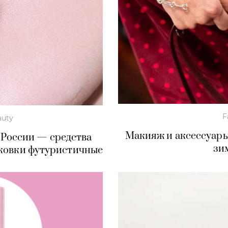
F
auty
Макияж и аксессуары
 России — средства
зи
ковки футуристичные