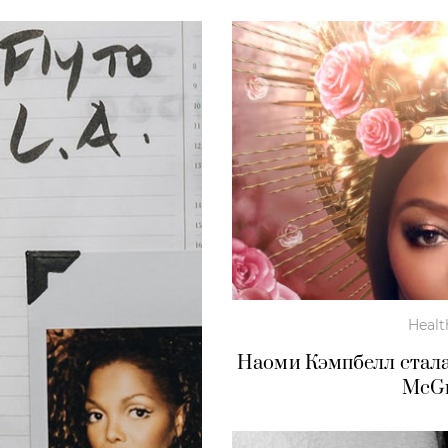
Healt
Наоми Кэмпбелл стала
McGr