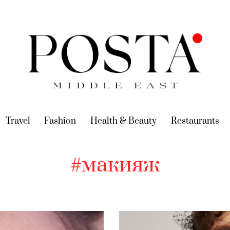
urrent)
Travel
(current)
Fashion
(current)
Health & Beauty
(current)
Restaurants
(c
#макияж