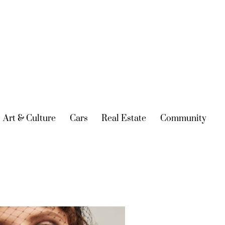
urrent)
Art & Culture
(current)
Cars
(current)
Real Estate
(current)
Community
(cur