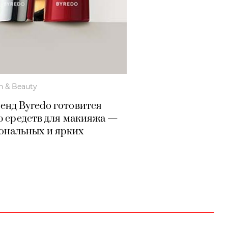
h & Beauty
нд Byredo готовится
ю средств для макияжа —
ональных и ярких