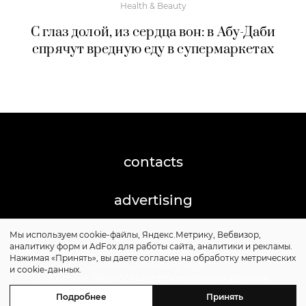
Health & Beauty
С глаз долой, из сердца вон: в Абу-Даби
спрячут вредную еду в супермаркетах
contacts
advertising
Мы используем cookie-файлы, Яндекс.Метрику, Вебвизор,
©2026 Posta-Magazine
аналитику форм и AdFox для работы сайта, аналитики и рекламы.
Сайт может содержать контент, не предназначенный
Нажимая «Принять», вы даете согласие на обработку метрических
для лиц младше 16 лет.
и cookie-данных.
Политика обработки персональных данных
Политика cookie
Подробнее
Принять