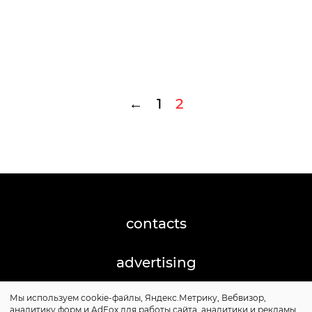
←
1
2
contacts
advertising
Мы используем cookie-файлы, Яндекс.Метрику, Вебвизор,
©2026 Posta-Magazine
аналитику форм и AdFox для работы сайта, аналитики и рекламы.