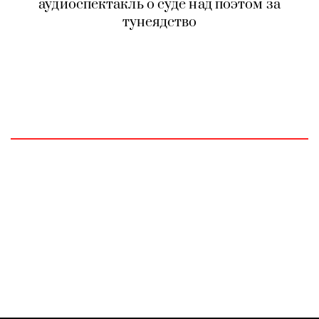
аудиоспектакль о суде над поэтом за
тунеядство