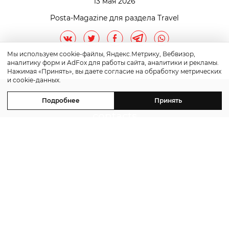
13 мая 2026
Posta-Magazine для раздела Travel
Мы используем cookie-файлы, Яндекс.Метрику, Вебвизор,
аналитику форм и AdFox для работы сайта, аналитики и рекламы.
Нажимая «Принять», вы даете согласие на обработку метрических
и cookie-данных.
Подробнее
Принять
contacts
advertising
©2026 Posta-Magazine
Сайт может содержать контент, не предназначенный
для лиц младше 16 лет.
Политика обработки персональных данных
Политика cookie