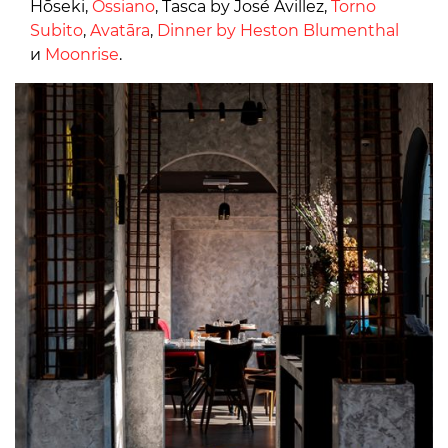
Hōseki,
Ossiano
, Tasca by José Avillez,
Torno
Subito
,
Avatāra
,
Dinner by Heston Blumenthal
и
Moonrise
.