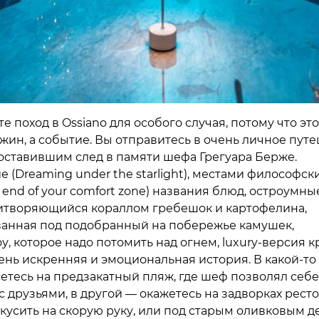
 поход в Ossiano для особого случая, потому что это
ужин, а событие. Вы отправитесь в очень личное пут
 оставившим след в памяти шефа Грегуара Берже.
 (Dreaming under the starlight), местами философские
he end of your comfort zone) названия блюд, остроумны
итворяющийся кораллом гребешок и картофелина,
анная под подобранный на побережье камушек,
, которое надо потомить над огнем, luxury-версия к
чень искренняя и эмоциональная история. В какой-т
етесь на предзакатный пляж, где шеф позволял себе
с друзьями, в другой — окажетесь на задворках ресто
кусить на скорую руку, или под старым оливковым 