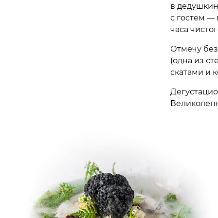
в дедушкин
с гостем —
часа чисто
Отмечу без
(одна из ст
скатами и 
Дегустацио
Великолеп