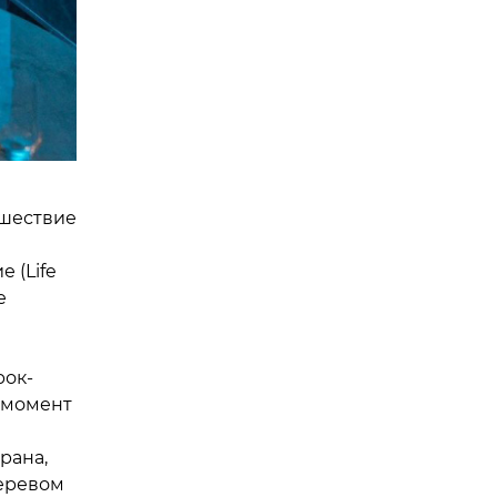
ешествие
 (Life
е
рок-
о момент
рана,
деревом