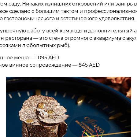
ом саду. Никаких излишних откровений или заигры
 все сделано с большим тактом и профессионализмом
го гастрономического и эстетического удовольствия.
упречную работу всей команды и дополнительный 
ен ресторана — это стена огромного аквариума с аку
косяками любопытных рыб).
нное меню — 1095 AED
ное винное сопровождение — 845 AED