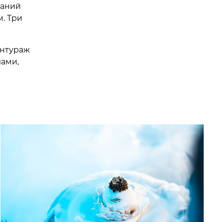
ваний
. Три
антураж
лами,