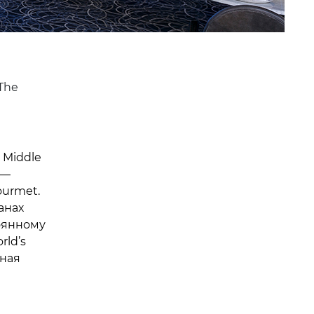
The
 Middle
 —
ourmet.
анах
оянному
ld’s
ьная