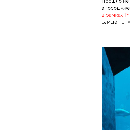
Прошло не 
а город уж
в рамках Th
самые попу