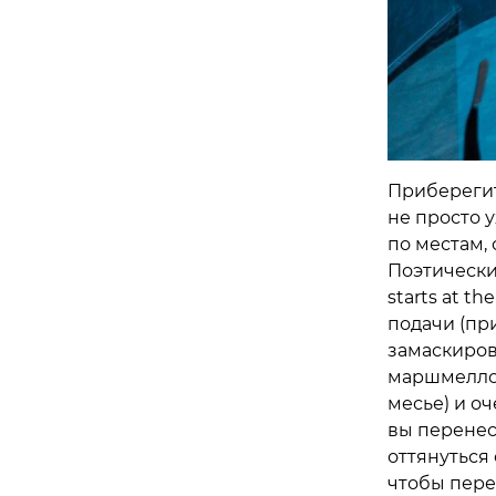
Приберегите
не просто 
по местам,
Поэтические
starts at t
подачи (пр
замаскиров
маршмеллоу
месье) и о
вы перенес
оттянуться 
чтобы пере