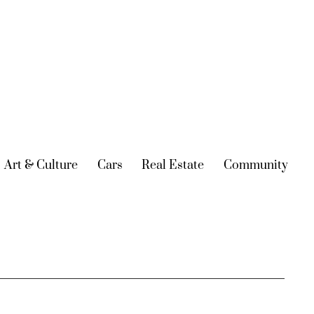
urrent)
Art & Culture
(current)
Cars
(current)
Real Estate
(current)
Community
(cur