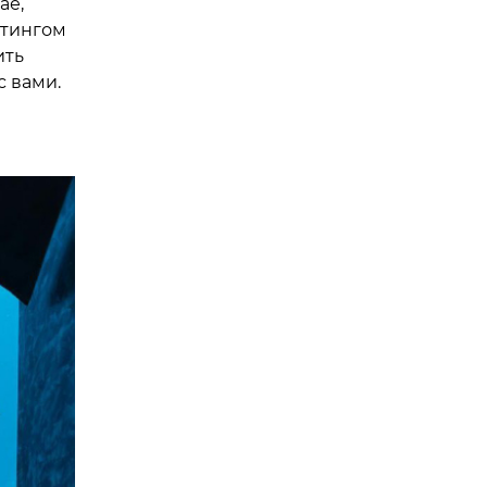
ае,
йтингом
ить
 вами.