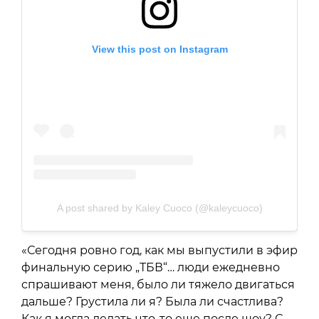
View this post on Instagram
A post shared by Kaley Cuoco (@kaleycuoco)
«Сегодня ровно год, как мы выпустили в эфир
финальную серию „ТБВ“… люди ежедневно
спрашивают меня, было ли тяжело двигаться
дальше? Грустила ли я? Была ли счастлива?
Как я могла делать что-то еще после шоу? С