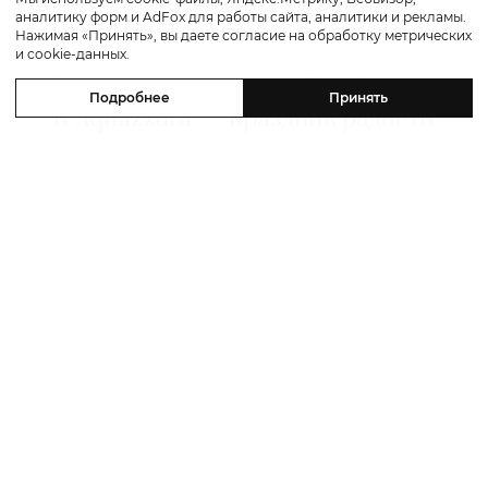
аналитику форм и AdFox для работы сайта, аналитики и рекламы.
Travel
Нажимая «Принять», вы даете согласие на обработку метрических
и cookie-данных.
Совместный кампейн The Red Sea
Подробнее
Принять
и Aquazzura — праздник радости
и ярких красок
13 мая 2026