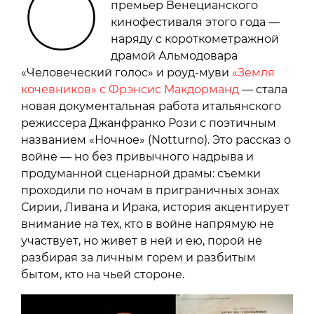
О
премьер Венецианского
кинофестиваля этого года —
наряду с короткометражной
драмой Альмодовара
«Человеческий голос» и роуд-муви
«Земля
кочевников» с Фрэнсис Макдорманд
— стала
новая документальная работа итальянского
режиссера Джанфранко Рози с поэтичным
названием «Ночное» (Notturno). Это рассказ о
войне — но без привычного надрыва и
продуманной сценарной драмы: съемки
проходили по ночам в приграничных зонах
Сирии, Ливана и Ирака, история акцентирует
внимание на тех, кто в войне напрямую не
участвует, но живет в ней и ею, порой не
разбирая за личным горем и разбитым
бытом, кто на чьей стороне.