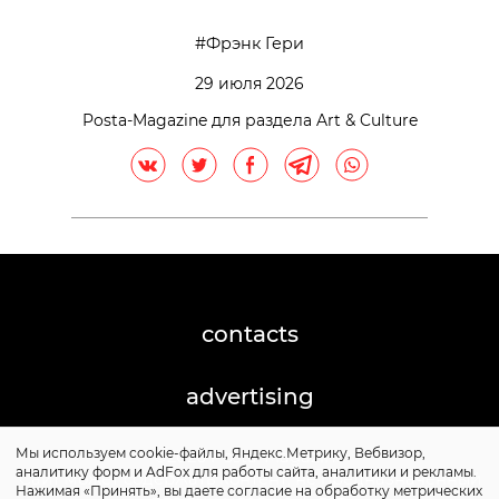
Фрэнк Гери
29 июля 2026
Posta-Magazine для раздела Art & Culture
contacts
advertising
Мы используем cookie-файлы, Яндекс.Метрику, Вебвизор,
©2026 Posta-Magazine
аналитику форм и AdFox для работы сайта, аналитики и рекламы.
Сайт может содержать контент, не предназначенный
Нажимая «Принять», вы даете согласие на обработку метрических