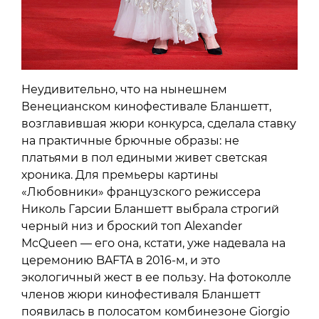
Неудивительно, что на нынешнем
Венецианском кинофестивале Бланшетт,
возглавившая жюри конкурса, сделала ставку
на практичные брючные образы: не
платьями в пол едиными живет светская
хроника. Для премьеры картины
«Любовники» французского режиссера
Николь Гарсии Бланшетт выбрала строгий
черный низ и броский топ Alexander
McQueen — его она, кстати, уже надевала на
церемонию BAFTA в 2016-м, и это
экологичный жест в ее пользу. На фотоколле
членов жюри кинофестиваля Бланшетт
появилась в полосатом комбинезоне Giorgio