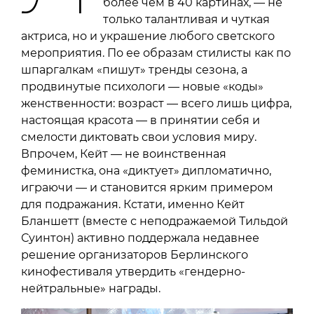
более чем в 40 картинах, — не
только талантливая и чуткая
актриса, но и украшение любого светского
мероприятия. По ее образам стилисты как по
шпаргалкам «пишут» тренды сезона, а
продвинутые психологи — новые «коды»
женственности: возраст — всего лишь цифра,
настоящая красота — в принятии себя и
смелости диктовать свои условия миру.
Впрочем, Кейт — не воинственная
феминистка, она «диктует» дипломатично,
играючи — и становится ярким примером
для подражания. Кстати, именно Кейт
Бланшетт (вместе с неподражаемой Тильдой
Суинтон) активно поддержала недавнее
решение организаторов Берлинского
кинофестиваля утвердить «гендерно-
нейтральные» награды.