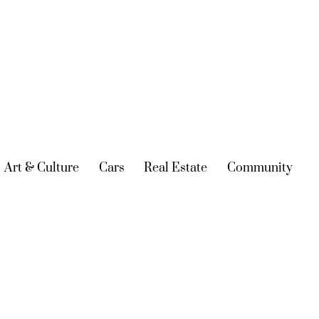
urrent)
Art & Culture
(current)
Cars
(current)
Real Estate
(current)
Community
(cur