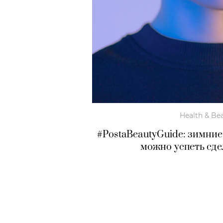
Health & Be
#PostaBeautyGuide: зимни
можно успеть сде