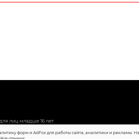
ля лиц младше 16 лет.
алитику форм и AdFox для работы сайта, аналитики и рекламы. 
okie-данных.