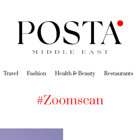
urrent)
Travel
(current)
Fashion
(current)
Health & Beauty
(current)
Restaurants
(c
#Zoomscan