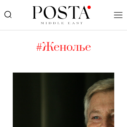
#Женолье