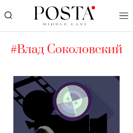
#Влад Соколовский