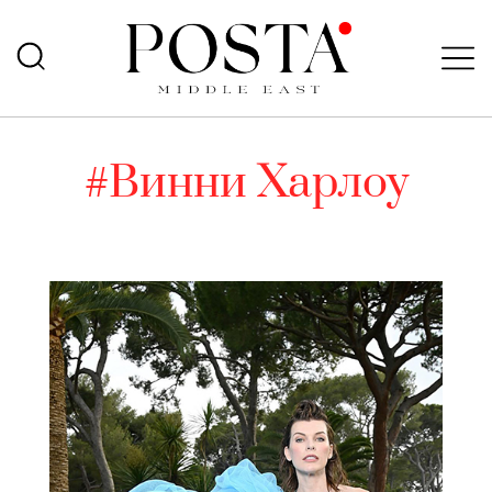
#Винни Харлоу