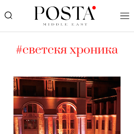
#светскя хроника