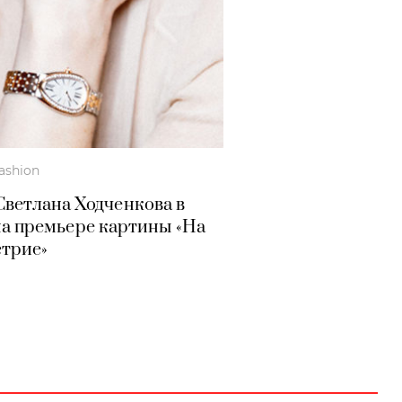
ashion
Светлана Ходченкова в
на премьере картины «На
стрие»