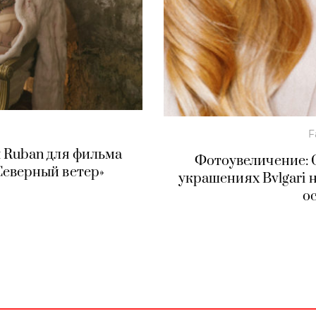
F
 Ruban для фильма
Фотоувеличение: 
Северный ветер»
украшениях Bvlgari 
о