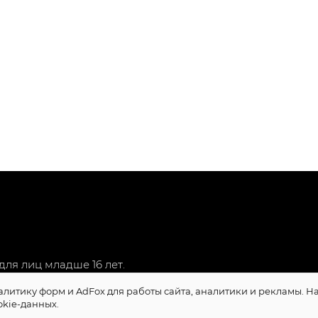
ля лиц младше 16 лет.
алитику форм и AdFox для работы сайта, аналитики и рекламы. 
okie-данных.