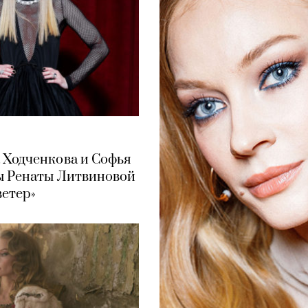
 Ходченкова и Софья
ы Ренаты Литвиновой
ветер»