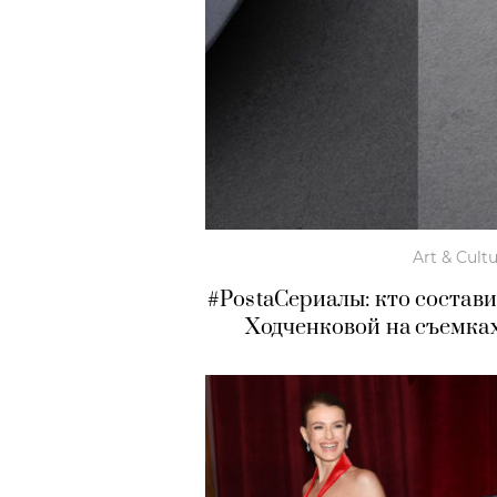
Art & Cult
#PostaСериалы: кто состав
Ходченковой на съемках