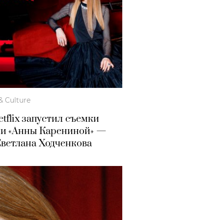
& Culture
tflix запустил съемки
ии «Анны Карениной» —
Светлана Ходченкова