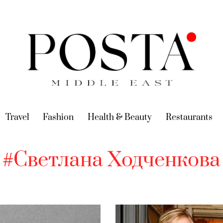
urrent)
Travel
(current)
Fashion
(current)
Health & Beauty
(current)
Restaurants
(c
#Светлана Ходченкова