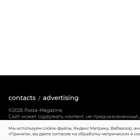
contacts
advertising
©2026 Posta-Magazine
Сайт может содержать контент, не предназначенный д
Политика обработки персональных данных
Мы используем cookie-файлы, Яндекс.Метрику, Вебвизор, ан
Политика cookie
«Принять», вы даете согласие на обработку метрических и co