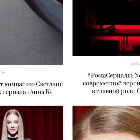
Art 
ure
#PostaСериалы: Ne
современной верс
ит компанию Светлане
в главной роли 
 сериала «Анна К»