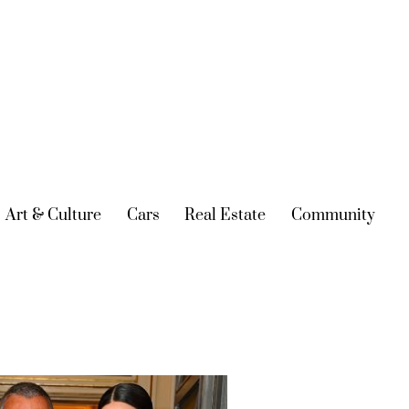
urrent)
Art & Culture
(current)
Cars
(current)
Real Estate
(current)
Community
(cur