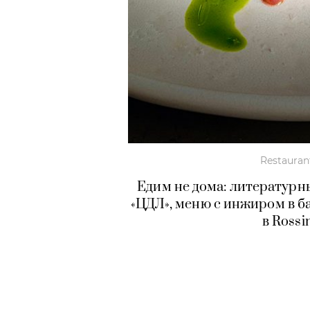
Restauran
Едим не дома: литературн
«ЦДЛ», меню с инжиром в ба
в Rossi