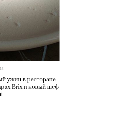
ts
ый ужин в ресторане
рах Brix и новый шеф
ni