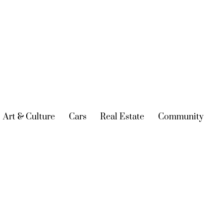
urrent)
Art & Culture
(current)
Cars
(current)
Real Estate
(current)
Community
(cur