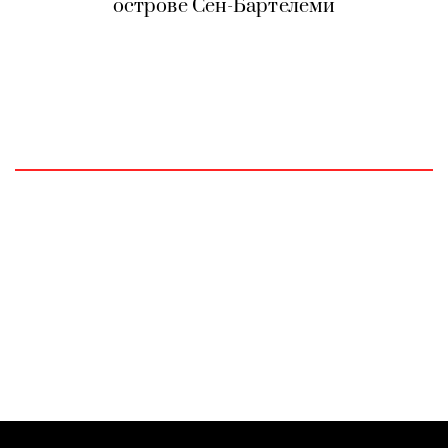
острове Сен-Бартелеми