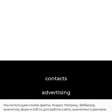
contacts
advertising
Мы используем cookie-файлы, Яндекс.Метрику, Вебвизор,
©2026 Posta-Magazine
аналитику форм и AdFox для работы сайта, аналитики и рекламы.
Сайт может содержать контент, не предназначенный