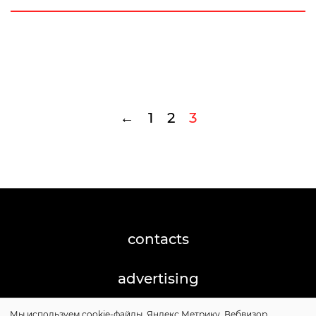
←
1
2
3
contacts
advertising
Мы используем cookie-файлы, Яндекс.Метрику, Вебвизор,