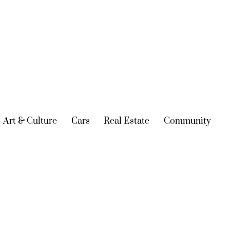
urrent)
Art & Culture
(current)
Cars
(current)
Real Estate
(current)
Community
(cur