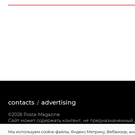
contacts
advertising
©2026 Posta-Magazine
Сайт может содержать контент, не предназначенный д
Политика обработки персональных данных
Мы используем cookie-файлы, Яндекс.Метрику, Вебвизор, ан
Политика cookie