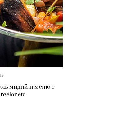
ts
аль мидий и меню с
rceloneta