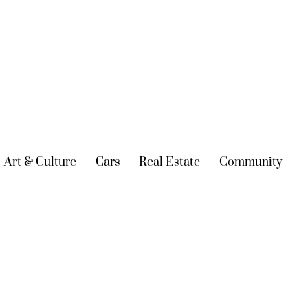
urrent)
Art & Culture
(current)
Cars
(current)
Real Estate
(current)
Community
(cur