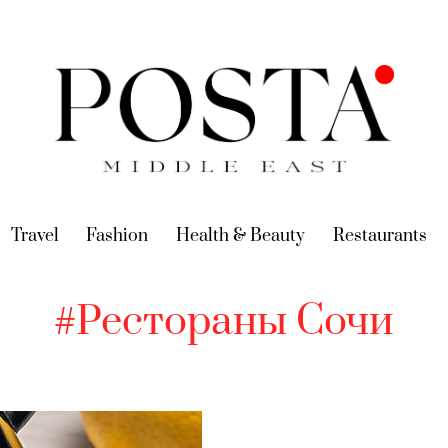
urrent)
Travel
(current)
Fashion
(current)
Health & Beauty
(current)
Restaurants
(c
#Рестораны Сочи