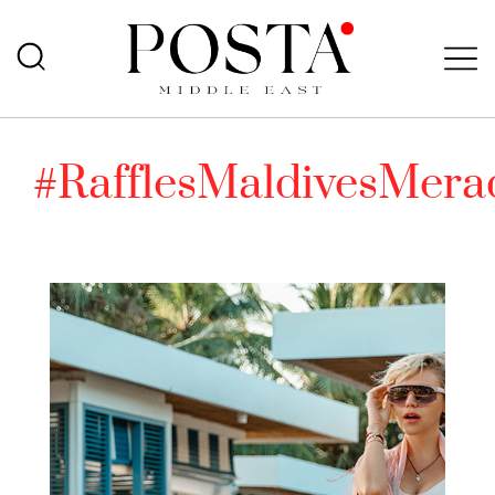
#RafflesMaldivesMer