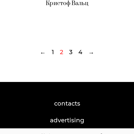
Кристоф Вальц
←
1
2
3
4
→
contacts
advertising