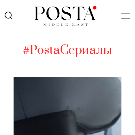
#PostaСериалы