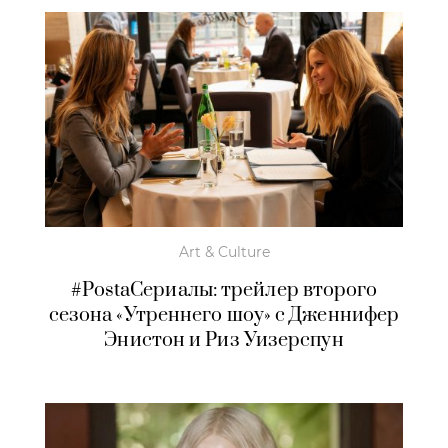
Art & Culture
#PostaСериалы: трейлер второго
сезона «Утреннего шоу» с Дженнифер
Энистон и Риз Уизерспун