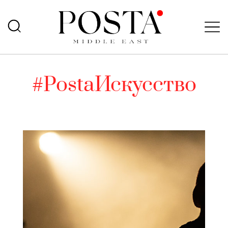
#PostaИскусство