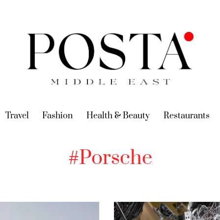
urrent)
Travel
(current)
Fashion
(current)
Health & Beauty
(current)
Restaurants
(c
#Porsche