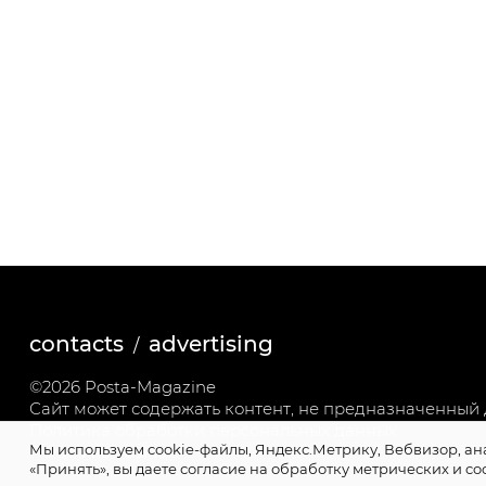
contacts
advertising
©2026 Posta-Magazine
Сайт может содержать контент, не предназначенный д
Политика обработки персональных данных
Мы используем cookie-файлы, Яндекс.Метрику, Вебвизор, ан
Политика cookie
«Принять», вы даете согласие на обработку метрических и co