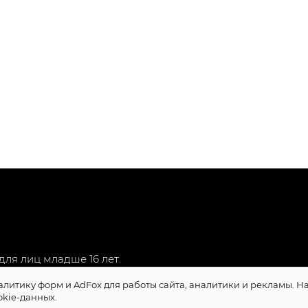
ля лиц младше 16 лет.
алитику форм и AdFox для работы сайта, аналитики и рекламы. 
okie-данных.