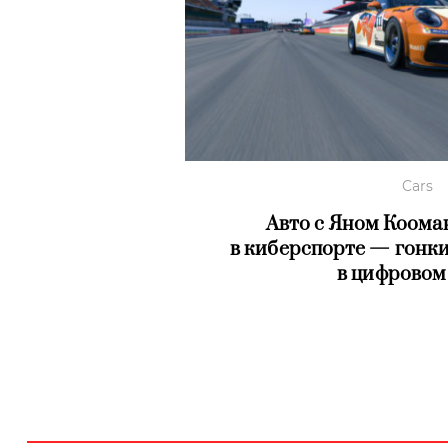
Cars
Авто с Яном Коома
в киберспорте — гонк
в цифровом