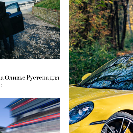
а Оливье Рустена для
e