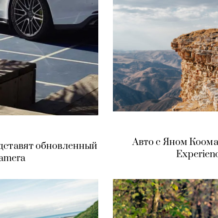
Авто с Яном Коома
едставят обновленный
Experien
namera