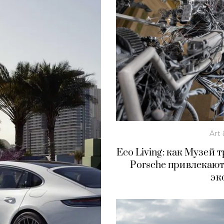
Art 
Eco Living: как Музей
Porsche привлекаю
эк