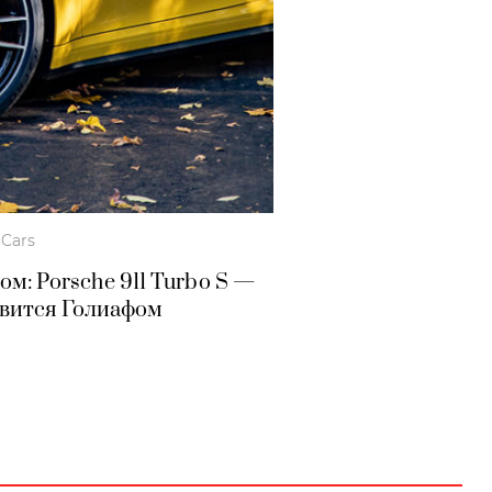
Cars
ом: Porsche
911 Turbo S
—
овится Голиафом