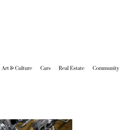
urrent)
Art & Culture
(current)
Cars
(current)
Real Estate
(current)
Community
(cur