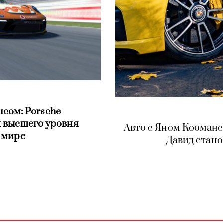
нсом: Porsche
и высшего уровня
Авто с Яном Кооманс
 мире
Давид стан