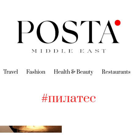
urrent)
Travel
(current)
Fashion
(current)
Health & Beauty
(current)
Restaurants
(c
#пилатес