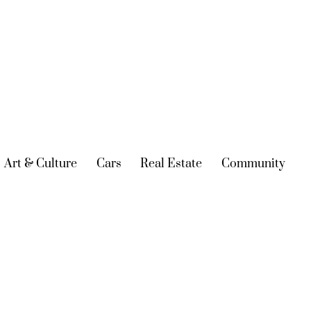
urrent)
Art & Culture
(current)
Cars
(current)
Real Estate
(current)
Community
(cur