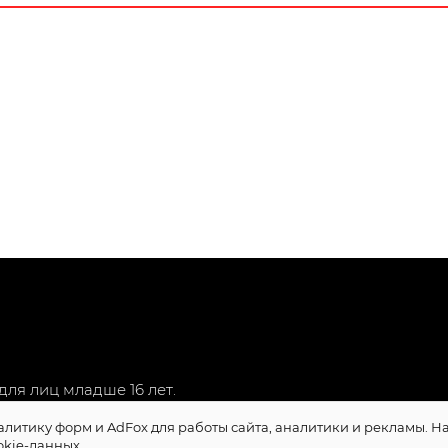
ля лиц младше 16 лет.
алитику форм и AdFox для работы сайта, аналитики и рекламы. 
okie-данных.