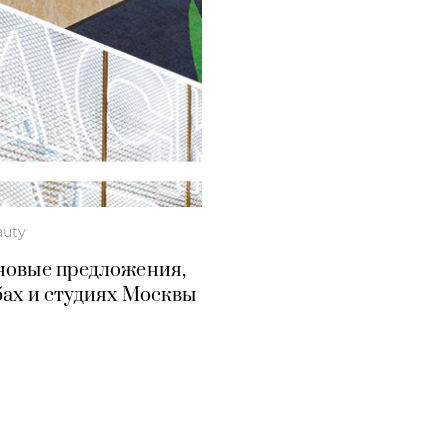
auty
 новые предложения,
бах и студиях Москвы