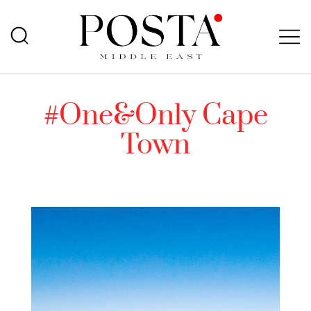
#One&Only Cape
Town