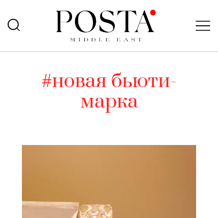
#новая бьюти-
марка