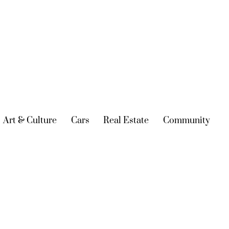
urrent)
Art & Culture
(current)
Cars
(current)
Real Estate
(current)
Community
(cur