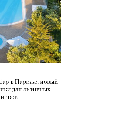
 бар в Париже, новый
ники для активных
нников