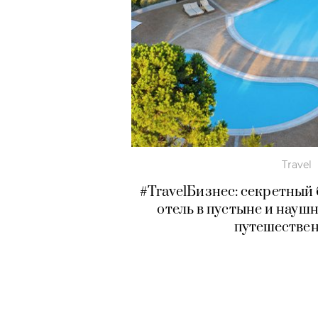
Travel
#TravelБизнес: секретный
отель в пустыне и науш
путешестве