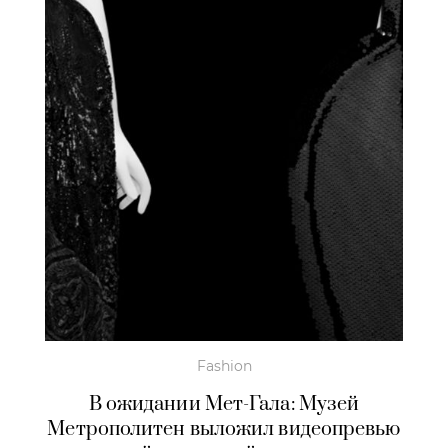
Fashion
В ожидании Мет-Гала: Музей
Метрополитен выложил видеопревью