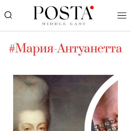
#Мария-Антуанетта