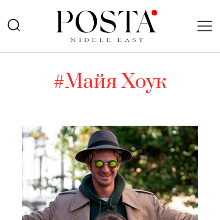
#Майя Хоук