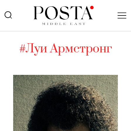
#Луи Армстронг