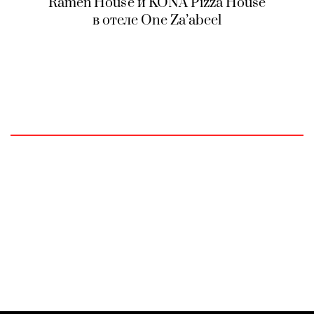
Ramen House и KONA Pizza House
в отеле One Za’abeel