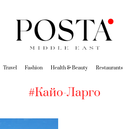
urrent)
Travel
(current)
Fashion
(current)
Health & Beauty
(current)
Restaurants
(c
#Кайо-Ларго