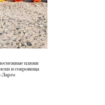
белоснежные пляжи
ински и сокровища
о-Ларго