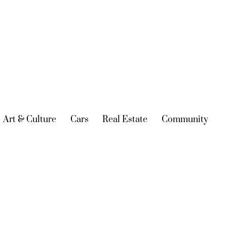
urrent)
Art & Culture
(current)
Cars
(current)
Real Estate
(current)
Community
(cur