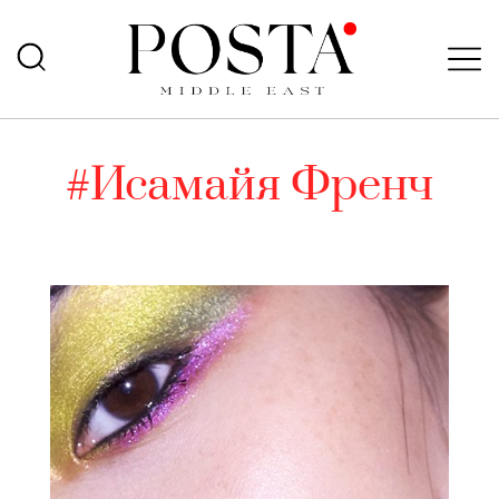
#Исамайя Френч