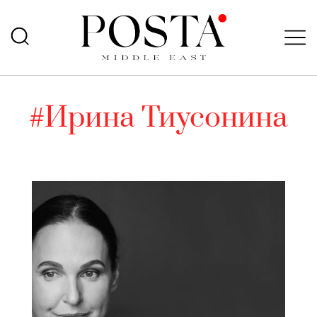
#Ирина Тиусонина